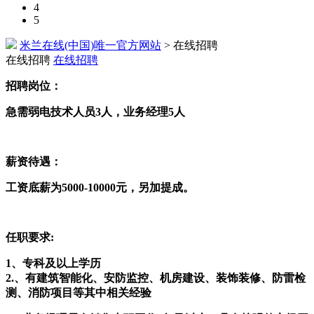
4
5
米兰在线(中国)唯一官方网站
>
在线招聘
在线招聘
在线招聘
招聘岗位：
急需弱电技术人员3人，业务经理5人
薪资待遇：
工资底薪为5000-10000元，另加提成。
任职要求:
1、专科及以上学历
2.、有建筑智能化、安防监控、机房建设、装饰装修、防雷检
测、消防项目等其中相关经验