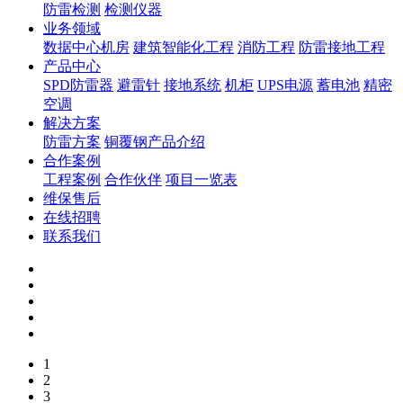
防雷检测
检测仪器
业务领域
数据中心机房
建筑智能化工程
消防工程
防雷接地工程
产品中心
SPD防雷器
避雷针
接地系统
机柜
UPS电源
蓄电池
精密
空调
解决方案
防雷方案
铜覆钢产品介绍
合作案例
工程案例
合作伙伴
项目一览表
维保售后
在线招聘
联系我们
1
2
3