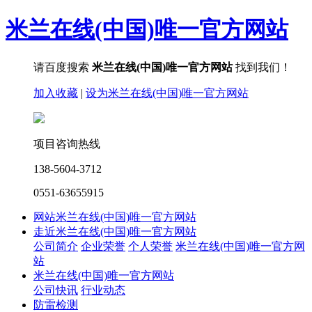
米兰在线(中国)唯一官方网站
请百度搜索
米兰在线(中国)唯一官方网站
找到我们！
加入收藏
|
设为米兰在线(中国)唯一官方网站
项目咨询热线
138-5604-3712
0551-63655915
网站米兰在线(中国)唯一官方网站
走近米兰在线(中国)唯一官方网站
公司简介
企业荣誉
个人荣誉
米兰在线(中国)唯一官方网
站
米兰在线(中国)唯一官方网站
公司快讯
行业动态
防雷检测