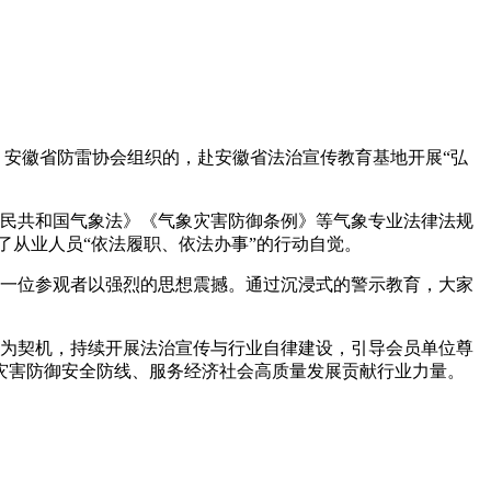
，安徽省防雷协会组织的，赴安徽省法治宣传教育基地开展“弘
民共和国气象法》《气象灾害防御条例》等气象专业法律法规
了从业人员“依法履职、依法办事”的行动自觉。
一位参观者以强烈的思想震撼。通过沉浸式的警示教育，大家
为契机，持续开展法治宣传与行业自律建设，引导会员单位尊
灾害防御安全防线、服务经济社会高质量发展贡献行业力量。