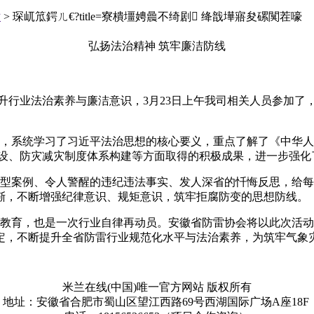
站
>
琛屼笟鍔ㄦ€?title=寮樻壃娉曟不绮剧 绛戠墷寤夋磥闃茬嚎
弘扬法治精神 筑牢廉洁防线
行业法治素养与廉洁意识，3月23日上午我司相关人员参加了
，系统学习了习近平法治思想的核心要义，重点了解了《中华人
设、防灾减灾制度体系构建等方面取得的积极成果，进一步强化
型案例、令人警醒的违纪违法事实、发人深省的忏悔反思，给每
渐，不断增强纪律意识、规矩意识，筑牢拒腐防变的思想防线。
教育，也是一次行业自律再动员。安徽省防雷协会将以此次活动
定，不断提升全省防雷行业规范化水平与法治素养，为筑牢气象
米兰在线(中国)唯一官方网站 版权所有
地址：安徽省合肥市蜀山区望江西路69号西湖国际广场A座18F