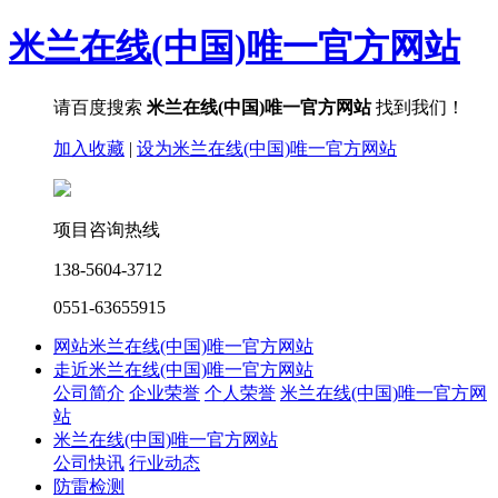
米兰在线(中国)唯一官方网站
请百度搜索
米兰在线(中国)唯一官方网站
找到我们！
加入收藏
|
设为米兰在线(中国)唯一官方网站
项目咨询热线
138-5604-3712
0551-63655915
网站米兰在线(中国)唯一官方网站
走近米兰在线(中国)唯一官方网站
公司简介
企业荣誉
个人荣誉
米兰在线(中国)唯一官方网
站
米兰在线(中国)唯一官方网站
公司快讯
行业动态
防雷检测